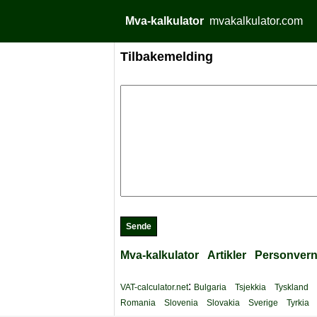
Mva-kalkulator
mvakalkulator.com
Tilbakemelding
Mva-kalkulator
Artikler
Personver
:
VAT-calculator.net
Bulgaria
Tsjekkia
Tyskland
Romania
Slovenia
Slovakia
Sverige
Tyrkia