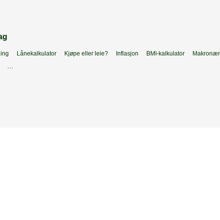
ag
ing
Lånekalkulator
Kjøpe eller leie?
Inflasjon
BMI-kalkulator
Makronæri
...