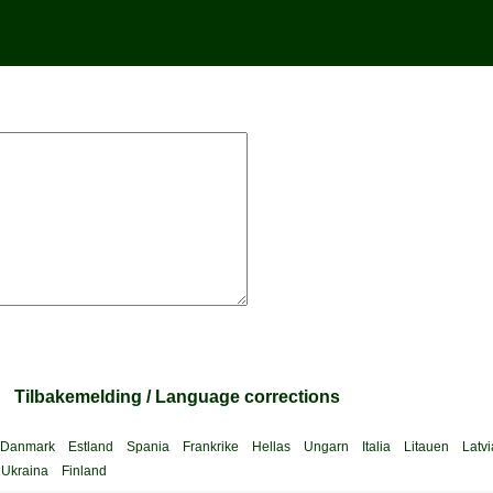
n
Tilbakemelding / Language corrections
Danmark
Estland
Spania
Frankrike
Hellas
Ungarn
Italia
Litauen
Latvi
Ukraina
Finland